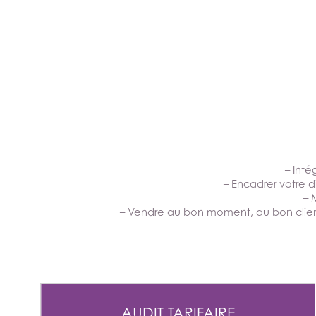
– Int
– Encadrer votre di
– 
– Vendre au bon moment, au bon client, 
AUDIT TARIFAIRE