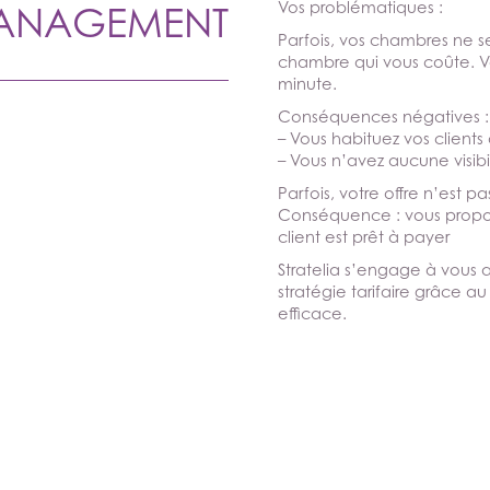
ACTION DU SITE : MAUREEN RODON
Vos problématiques :
NAGEMENT
Parfois, vos chambres ne s
chambre qui vous coûte. Vo
minute.
Conséquences négatives :
– Vous habituez vos clients 
– Vous n’avez aucune visibil
Parfois, votre offre n’est 
Conséquence : vous propose
client est prêt à payer
Stratelia s’engage à vous
stratégie tarifaire grâce 
efficace.