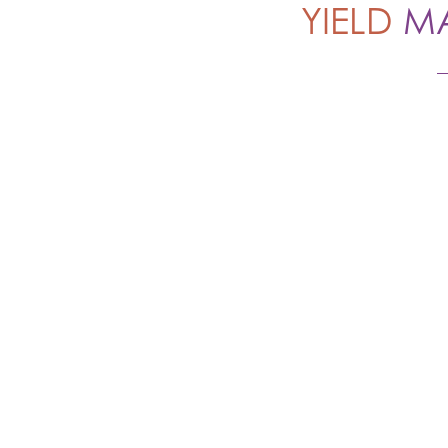
RESPONSABLE DE LA RÉD
YIELD
MA